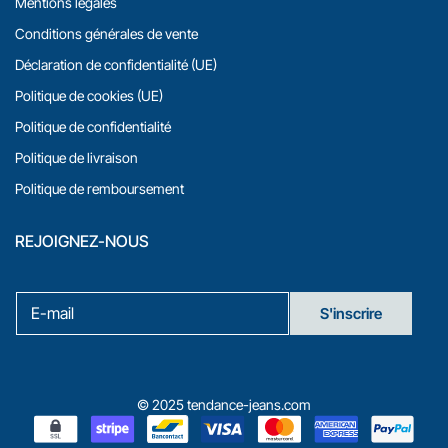
Mentions légales
Conditions générales de vente
Déclaration de confidentialité (UE)
Politique de cookies (UE)
Politique de confidentialité
Politique de livraison
Politique de remboursement
REJOIGNEZ-NOUS
E
E
-
S'inscrire
-
m
m
a
a
i
i
l
l
© 2025 tendance-jeans.com
*