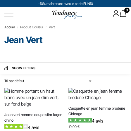
-10% maintenant avec le code FUN10
0
Accueil
Produit Couleur
Vert
/
/
Jean Vert
SHOW FILTERS
Casquette en jean femme broderie
Chicago
Jean vert homme coupe slim façon
chino
4 avis
4 avis
19,90
€