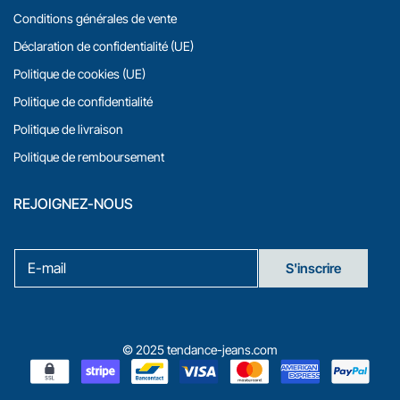
Conditions générales de vente
Déclaration de confidentialité (UE)
Politique de cookies (UE)
Politique de confidentialité
Politique de livraison
Politique de remboursement
REJOIGNEZ-NOUS
E
E
-
S'inscrire
-
m
m
a
a
i
i
l
l
© 2025 tendance-jeans.com
*