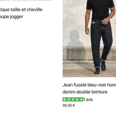
ique taille et cheville
upe jogger
Jean fuselé bleu-noir ho
denim double teinture
1 avis
99,90
€