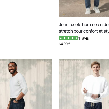
Jean fuselé homme en d
stretch pour confort et st
11 avis
64,90
€