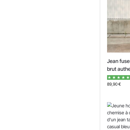
Jean fus
brut auth
89,90
€