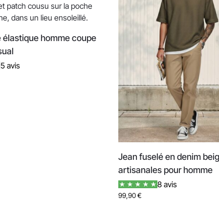
le élastique homme coupe
sual
5 avis
Jean fuselé en denim beige
artisanales pour homme
8 avis
99,90
€