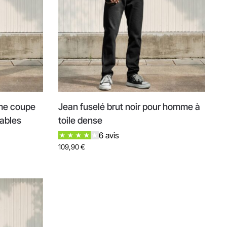
mme coupe
Jean fuselé brut noir pour homme à
lables
toile dense
6 avis
109,90
€