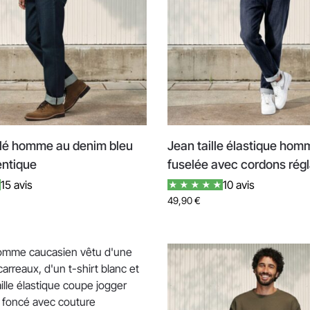
elé homme au denim bleu
Jean taille élastique ho
entique
fuselée avec cordons rég
15 avis
10 avis
49,90
€