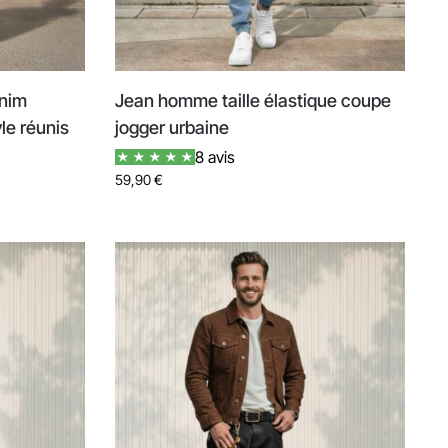
enim
Jean homme taille élastique coupe
yle réunis
jogger urbaine
8 avis
59,90
€