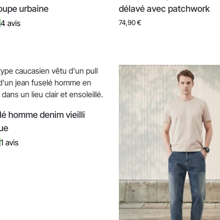
oupe urbaine
délavé avec patchwork
4 avis
74,90
€
lé homme denim vieilli
ue
1 avis