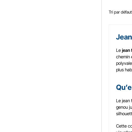
Jean
Le
jean
chemin e
polyvale
plus hab
Qu’e
Le jean 
genou ju
silhouet
Cette co