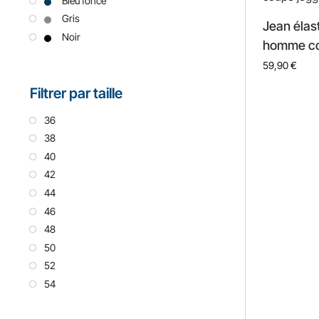
Bleu foncé
Gris
Jean élast
Noir
homme co
59,90
€
Filtrer par taille
36
38
40
42
44
46
48
50
52
54