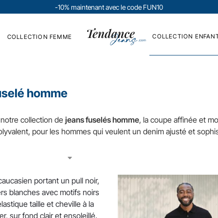
-10% maintenant avec le code FUN10
COLLECTION ENFAN
COLLECTION FEMME
uselé homme
notre collection de
jeans fuselés homme
, la coupe affinée et m
polyvalent, pour les hommes qui veulent un denim ajusté et sophist