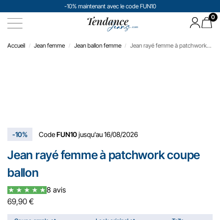
-10% maintenant avec le code FUN10
0
Accueil
Jean femme​
Jean ballon femme
Jean rayé femme à patchwork coupe ballon
/
/
/
-10%
Code
FUN10
jusqu'au 16/08/2026
Jean rayé femme à patchwork coupe
ballon
8 avis
69,90
€